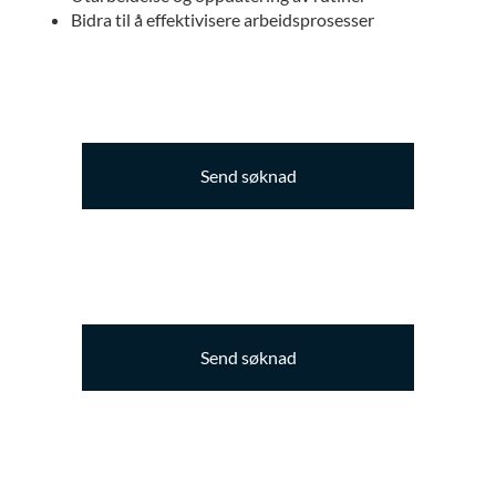
Bidra til å effektivisere arbeidsprosesser
Send søknad
Send søknad