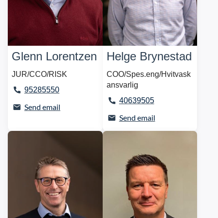
Glenn Lorentzen
Helge Brynestad
JUR/CCO/RISK
COO/Spes.eng/Hvitvask
ansvarlig
95285550
40639505
Send email
Send email