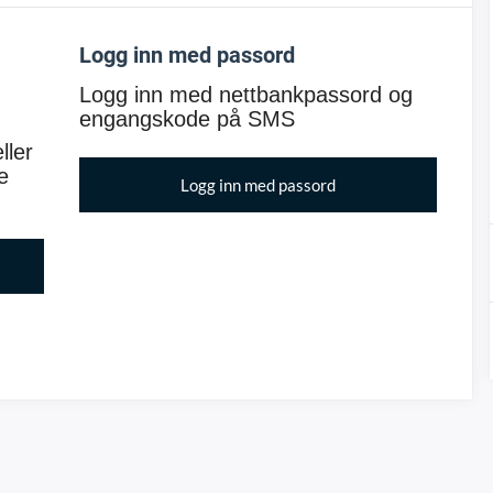
Logg inn med passord
Logg inn med nettbankpassord og
engangskode på SMS
ller
e
Logg inn med passord